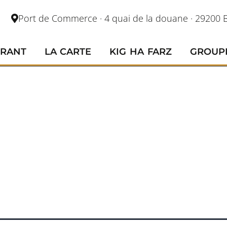
Port de Commerce · 4 quai de la douane · 29200 B
URANT
LA CARTE
KIG HA FARZ
GROUP
ATS SYMP
 NOIR…