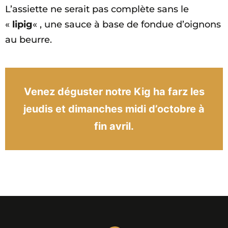
L’assiette ne serait pas complète sans le
«
lipig
« , une sauce à base de fondue d’oignons
au beurre.
Venez déguster notre Kig ha farz les
jeudis et dimanches midi d’octobre à
fin avril.