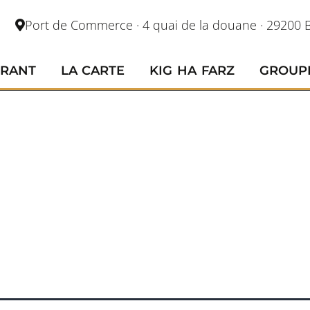
Port de Commerce · 4 quai de la douane · 29200 B
URANT
LA CARTE
KIG HA FARZ
GROUP
CUEIL
UREUX